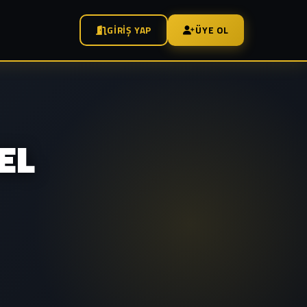
GIRIŞ YAP
ÜYE OL
EL