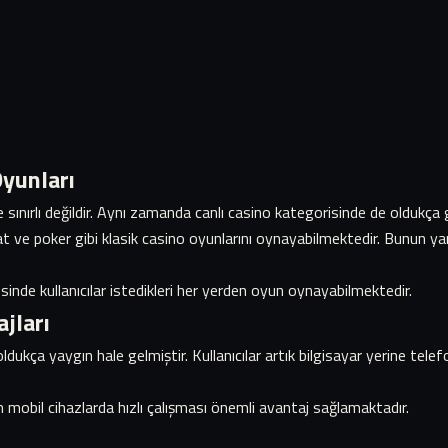
Oyunları
e sınırlı değildir. Aynı zamanda canlı casino kategorisinde de oldukça
arat ve poker gibi klasik casino oyunlarını oynayabilmektedir. Bunun y
inde kullanıcılar istedikleri her yerden oyun oynayabilmektedir.
jları
ukça yaygın hale gelmiştir. Kullanıcılar artık bilgisayar yerine tele
n mobil cihazlarda hızlı çalışması önemli avantaj sağlamaktadır.