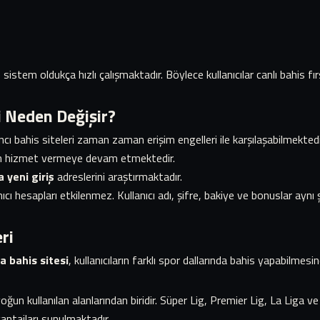
 sistem oldukça hızlı çalışmaktadır. Böylece kullanıcılar canlı bahis fı
i Neden Değişir?
cı bahis siteleri zaman zaman erişim engelleri ile karşılaşabilmekt
den hizmet vermeye devam etmektedir.
 yeni giriş
adreslerini araştırmaktadır.
anıcı hesapları etkilenmez. Kullanıcı adı, şifre, bakiye ve bonuslar ayn
ri
a bahis sitesi
, kullanıcıların farklı spor dallarında bahis yapabilmes
un kullanılan alanlarından biridir. Süper Lig, Premier Lig, La Liga ve
ntajları sunulmaktadır.