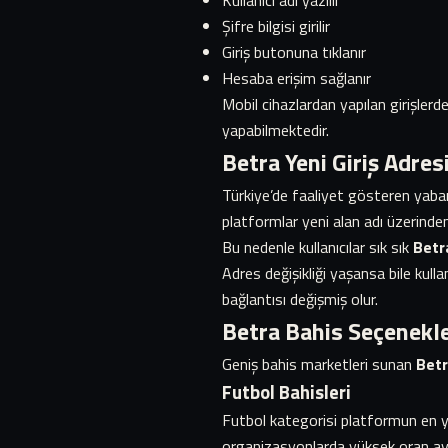
Kullanıcı adı yazılır
Şifre bilgisi girilir
Giriş butonuna tıklanır
Hesaba erişim sağlanır
Mobil cihazlardan yapılan girişlerde
yapabilmektedir.
Betra Yeni Giriş Adres
Türkiye’de faaliyet gösteren yaban
platformlar yeni alan adı üzerin
Bu nedenle kullanıcılar sık sık
Betra
Adres değişikliği yaşansa bile kull
bağlantısı değişmiş olur.
Betra Bahis Seçenekle
Geniş bahis marketleri sunan
Betr
Futbol Bahisleri
Futbol kategorisi platformun en yoğ
organizasyonlarda yüksek oran ava