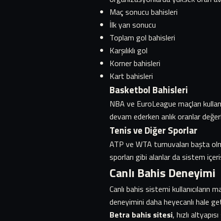
Maç sonucu bahisleri
İlk yarı sonucu
Toplam gol bahisleri
Karşılıklı gol
Korner bahisleri
Kart bahisleri
Basketbol Bahisleri
NBA ve EuroLeague maçları kullanıc
devam ederken anlık oranlar değerl
Tenis ve Diğer Sporlar
ATP ve WTA turnuvaları başta olma
sporları gibi alanlar da sistem içer
Canlı Bahis Deneyimi
Canlı bahis sistemi kullanıcıların 
deneyimini daha heyecanlı hale get
Betra bahis sitesi
, hızlı altyapı