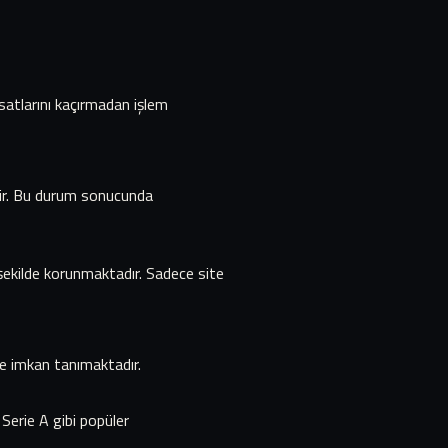
rsatlarını kaçırmadan işlem
edir. Bu durum sonucunda
ı şekilde korunmaktadır. Sadece site
ine imkan tanımaktadır.
 Serie A gibi popüler