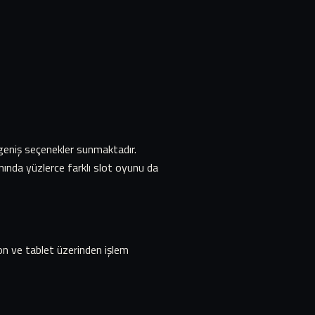
 geniş seçenekler sunmaktadır.
anında yüzlerce farklı slot oyunu da
fon ve tablet üzerinden işlem