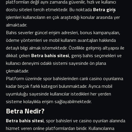
platformları değil aynı zamanda güvenilir, hızlı ve kullanıcı
dostu siteleri tercih etmektedir. Bu noktada
Betra giriş
işlemleri kullanıcıların en çok araştırdığı konular arasında yer
almaktadır.
Bahis severler güncel erişim adresleri, bonus kampanyaları,
ödeme yöntemleri ve mobil kullanım avantajları hakkında
detaylı bilgi almak istemektedir. Özellikle gelişmiş altyapısı ile
dikkat çeken
Betra bahis sitesi
, geniş bahis seçenekleri ve
kullanıcı deneyimi odaklı sistemi sayesinde ön plana
çıkmaktadır.
Platform üzerinde spor bahislerinden canlı casino oyunlarına
kadar birçok farklı kategori bulunmaktadır. Ayrıca mobil
uyumluluğu sayesinde kullanıcılar istedikleri her yerden
sisteme kolaylıkla erişim sağlayabilmektedir.
Betra Nedir?
Betra bahis sitesi
, spor bahisleri ve casino oyunları alanında
hizmet veren online platformlardan biridir. Kullanıcılarına