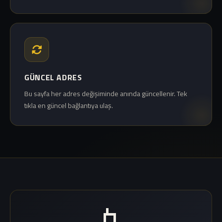
GÜNCEL ADRES
Bu sayfa her adres değişiminde anında güncellenir. Tek
tıkla en güncel bağlantıya ulaş.