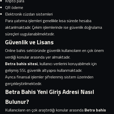
Kripto para
QR ödeme
Elektronik cüzdan sistemleri
Para yatırma işlemleri genellikle kısa sürede hesaba
aktarılmaktadır. Çekim işlemlerinde ise güvenlik doğrulama
süreçleri uygulanabilmektedir.
Güvenlik ve Lisans
Online bahis sektöründe güvenlik kullanıcıların en çok önem
verdiği konular arasında yer almaktadır.
Betra bahis sitesi
, kullanıcı verilerini koruyabilmek için
gelişmiş SSL güvenlik altyapısı kullanmaktadır.
Ayrıca finansal işlemler şifrelenmiş sistem üzerinden
gerçekleştirilmektedir.
Betra Bahis Yeni Giriş Adresi Nasıl
Bulunur?
Kullanıcıların en çok araştırdığı konular arasında
Betra bahis