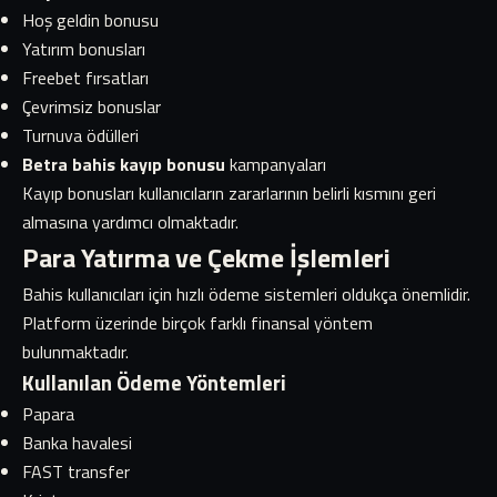
Hoş geldin bonusu
Yatırım bonusları
Freebet fırsatları
Çevrimsiz bonuslar
Turnuva ödülleri
Betra bahis kayıp bonusu
kampanyaları
Kayıp bonusları kullanıcıların zararlarının belirli kısmını geri
almasına yardımcı olmaktadır.
Para Yatırma ve Çekme İşlemleri
Bahis kullanıcıları için hızlı ödeme sistemleri oldukça önemlidir.
Platform üzerinde birçok farklı finansal yöntem
bulunmaktadır.
Kullanılan Ödeme Yöntemleri
Papara
Banka havalesi
FAST transfer