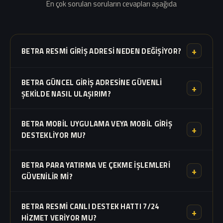
En çok sorulan soruların cevapları aşağıda
+
BETRA RESMI GIRIŞ ADRESI NEDEN DEĞIŞIYOR?
BTK düzenlemeleri nedeniyle Betra giriş adresi periyodik
BETRA GÜNCEL GIRIŞ ADRESINE GÜVENLI
olarak güncellenmektedir.
Bu sayfayı yer imlerine
+
ŞEKILDE NASIL ULAŞIRIM?
ekleyerek
her zaman en güncel ve güvenli bağlantıya
ulaşabilirsiniz.
Güvenliğiniz için yalnızca
resmi destek sayfalarımızı
ve
BETRA MOBIL UYGULAMA VEYA MOBIL GIRIŞ
onaylı sosyal medya hesaplarımızı kullanın. Sitemizdeki
+
DESTEKLIYOR MU?
"Giriş Yap" butonu sizi doğrudan en son resmi adrese
yönlendirir. Sahte sitelerden kaçının.
Evet, Betra tüm mobil cihazlarla
tam uyumludur
. Güncel
BETRA PARA YATIRMA VE ÇEKME IŞLEMLERI
adresi mobil tarayıcınıza yazarak veya resmi mobil
+
GÜVENILIR MI?
uygulamayı indirerek kesintisiz bahis deneyimi
yaşayabilirsiniz. iOS ve Android desteklenmektedir.
Betra, lisanslı altyapısı ile en güvenilir ödeme yöntemlerini
BETRA RESMI CANLI DESTEK HATTI 7/24
sunar.
Yatırımlar anında
hesaba geçerken, çekim talepleri
+
HIZMET VERIYOR MU?