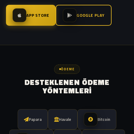
APP STORE
GOOGLE PLAY
ÖDEME
DESTEKLENEN ÖDEME
YÖNTEMLERI
Papara
Havale
Bitcoin