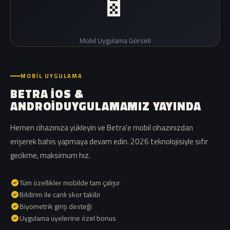
📱
Mobil Uygulama Görseli
MOBIL UYGULAMA
BETRA IOS &
ANDROIDUYGULAMAMIZ YAYINDA
Hemen cihazınıza yükleyin ve Betra'e mobil cihazınızdan
erişerek bahis yapmaya devam edin. 2026 teknolojisiyle sıfır
gecikme, maksimum hız.
Tüm özellikler mobilde tam çalışır
Bildirim ile canlı skor takibi
Biyometrik giriş desteği
Uygulama üyelerine özel bonus