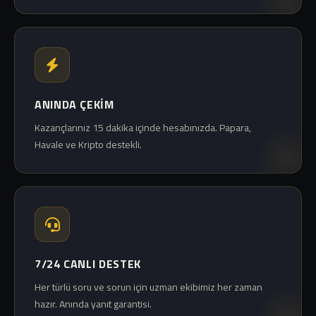
ANINDA ÇEKIM
Kazançlarınız 15 dakika içinde hesabınızda. Papara,
Havale ve Kripto destekli.
7/24 CANLI DESTEK
Her türlü soru ve sorun için uzman ekibimiz her zaman
hazır. Anında yanıt garantisi.