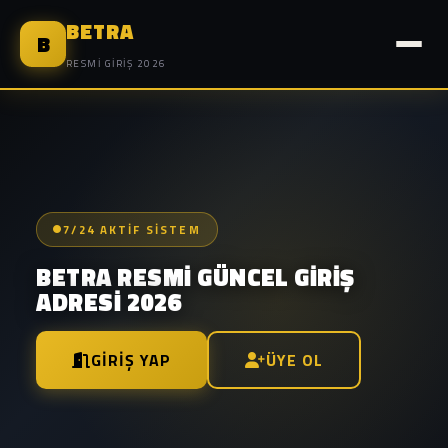
BETRA
B
RESMI GIRIŞ 2026
7/24 AKTIF SISTEM
BETRA RESMI GÜNCEL GIRIŞ
ADRESI 2026
GIRIŞ YAP
ÜYE OL