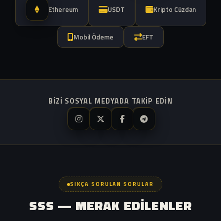
Ethereum
USDT
Kripto Cüzdan
Mobil Ödeme
EFT
BIZI SOSYAL MEDYADA TAKIP EDIN
SIKÇA SORULAN SORULAR
SSS — MERAK EDILENLER