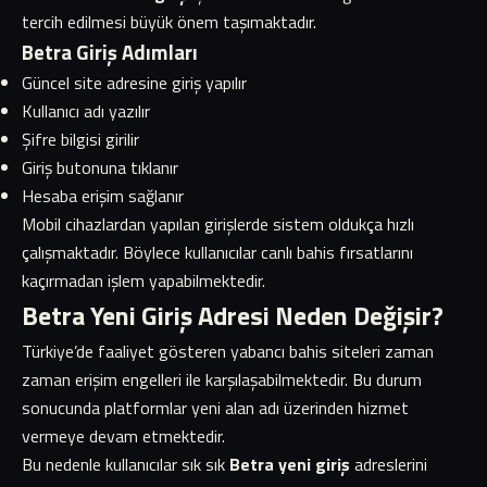
tercih edilmesi büyük önem taşımaktadır.
Betra Giriş Adımları
Güncel site adresine giriş yapılır
Kullanıcı adı yazılır
Şifre bilgisi girilir
Giriş butonuna tıklanır
Hesaba erişim sağlanır
Mobil cihazlardan yapılan girişlerde sistem oldukça hızlı
çalışmaktadır. Böylece kullanıcılar canlı bahis fırsatlarını
kaçırmadan işlem yapabilmektedir.
Betra Yeni Giriş Adresi Neden Değişir?
Türkiye’de faaliyet gösteren yabancı bahis siteleri zaman
zaman erişim engelleri ile karşılaşabilmektedir. Bu durum
sonucunda platformlar yeni alan adı üzerinden hizmet
vermeye devam etmektedir.
Bu nedenle kullanıcılar sık sık
Betra yeni giriş
adreslerini