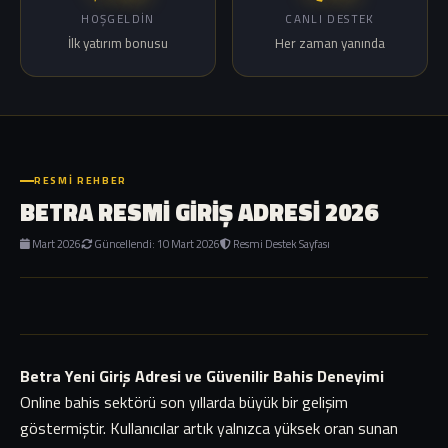
HOŞGELDIN
CANLI DESTEK
İlk yatırım bonusu
Her zaman yanında
RESMI REHBER
BETRA RESMI GIRIŞ ADRESI 2026
Mart 2026
Güncellendi: 10 Mart 2026
Resmi Destek Sayfası
Betra Yeni Giriş Adresi ve Güvenilir Bahis Deneyimi
Online bahis sektörü son yıllarda büyük bir gelişim
göstermiştir. Kullanıcılar artık yalnızca yüksek oran sunan