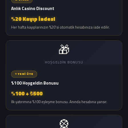
Anlık Casino Discount
%20 Kayıp İadesi
Her hafta kayıplarınızın %20'si otomatik hesabınıza iade edilir.
🎁
HOŞGELDIN BONUSU
⭐ YENI ÜYE
%100 Hoşgeldin Bonusu
%100 + ₺500
İlk yatırımına %100 eşleşme bonusu. Anında hesabına yansır.
🎡