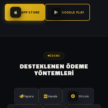
APP STORE
GOOGLE PLAY
ÖDEME
DESTEKLENEN ÖDEME
YÖNTEMLERI
Papara
Havale
Bitcoin