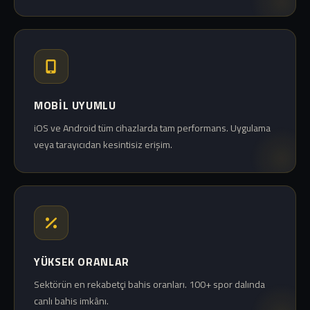
MOBIL UYUMLU
iOS ve Android tüm cihazlarda tam performans. Uygulama
veya tarayıcıdan kesintisiz erişim.
YÜKSEK ORANLAR
Sektörün en rekabetçi bahis oranları. 100+ spor dalında
canlı bahis imkânı.