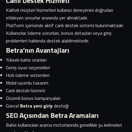
Canlı Destek Hizmeti
Kaliteli müşteri hizmetleri kullanıcı deneyimini doğrudan
etkileyen unsurlar arasında yer almaktadır.
Platform içerisinde aktif canlı destek sistemi bulunmaktadır.
Kullanıcılar ödeme sorunları, bonus detayları veya giriş
problemleri hakkında destek alabilmektedir.
Betra’nın Avantajları
Yüksek bahis oranları
Geniş oyun seçenekleri
Hızlı ödeme sistemleri
Mobil uyumlu tasarım
Canlı destek hizmeti
Düzenli bonus kampanyaları
Güncel
Betra yeni giriş
desteği
SEO Açısından Betra Aramaları
Bahis kullanıcıları arama motorlarında genellikle şu kelimeleri