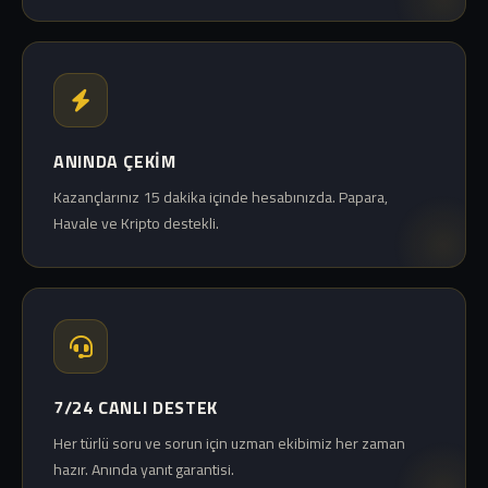
ANINDA ÇEKIM
Kazançlarınız 15 dakika içinde hesabınızda. Papara,
Havale ve Kripto destekli.
7/24 CANLI DESTEK
Her türlü soru ve sorun için uzman ekibimiz her zaman
hazır. Anında yanıt garantisi.