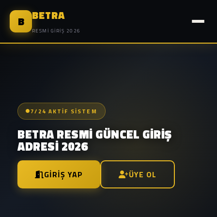
BETRA
B
RESMI GIRIŞ 2026
7/24 AKTIF SISTEM
BETRA RESMI GÜNCEL GIRIŞ
ADRESI 2026
GIRIŞ YAP
ÜYE OL