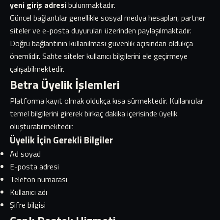
yeni giriş adresi
bulunmaktadır.
Güncel bağlantılar genellikle sosyal medya hesapları, partner
siteler ve e-posta duyuruları üzerinden paylaşılmaktadır.
Doğru bağlantının kullanılması güvenlik açısından oldukça
önemlidir. Sahte siteler kullanıcı bilgilerini ele geçirmeye
çalışabilmektedir.
Betra Üyelik İşlemleri
Platforma kayıt olmak oldukça kısa sürmektedir. Kullanıcılar
temel bilgilerini girerek birkaç dakika içerisinde üyelik
oluşturabilmektedir.
Üyelik İçin Gerekli Bilgiler
Ad soyad
E-posta adresi
Telefon numarası
Kullanıcı adı
Şifre bilgisi