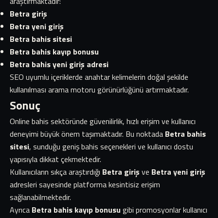
araştırmaktadır:
Betra giriş
Betra yeni giriş
Betra bahis sitesi
Betra bahis kayıp bonusu
Betra bahis yeni giriş adresi
SEO uyumlu içeriklerde anahtar kelimelerin doğal şekilde
kullanılması arama motoru görünürlüğünü artırmaktadır.
Sonuç
Online bahis sektöründe güvenilirlik, hızlı erişim ve kullanıcı
deneyimi büyük önem taşımaktadır. Bu noktada
Betra bahis
sitesi
, sunduğu geniş bahis seçenekleri ve kullanıcı dostu
yapısıyla dikkat çekmektedir.
Kullanıcıların sıkça araştırdığı
Betra giriş
ve
Betra yeni giriş
adresleri sayesinde platforma kesintisiz erişim
sağlanabilmektedir.
Ayrıca
Betra bahis kayıp bonusu
gibi promosyonlar kullanıcı