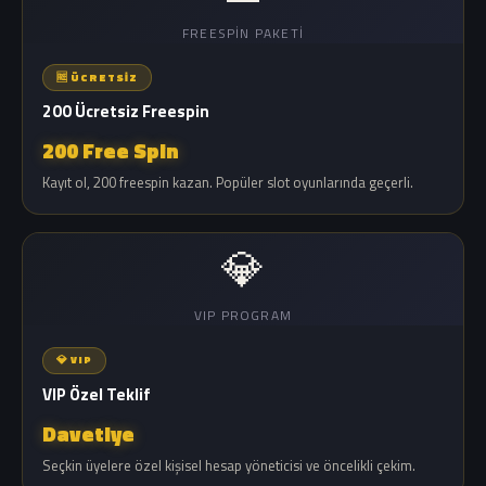
FREESPIN PAKETI
🆓 ÜCRETSIZ
200 Ücretsiz Freespin
200 Free Spin
Kayıt ol, 200 freespin kazan. Popüler slot oyunlarında geçerli.
💎
VIP PROGRAM
💎 VIP
VIP Özel Teklif
Davetiye
Seçkin üyelere özel kişisel hesap yöneticisi ve öncelikli çekim.