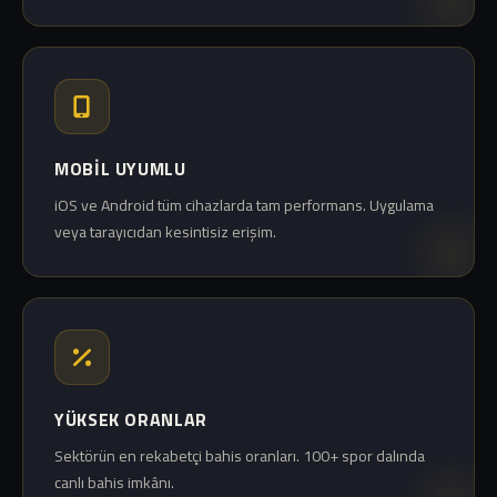
MOBIL UYUMLU
iOS ve Android tüm cihazlarda tam performans. Uygulama
veya tarayıcıdan kesintisiz erişim.
YÜKSEK ORANLAR
Sektörün en rekabetçi bahis oranları. 100+ spor dalında
canlı bahis imkânı.