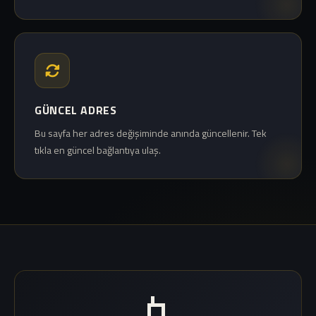
GÜNCEL ADRES
Bu sayfa her adres değişiminde anında güncellenir. Tek
tıkla en güncel bağlantıya ulaş.