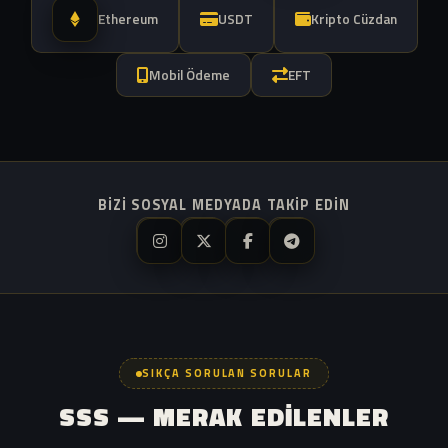
Ethereum
USDT
Kripto Cüzdan
Mobil Ödeme
EFT
BIZI SOSYAL MEDYADA TAKIP EDIN
SIKÇA SORULAN SORULAR
SSS — MERAK EDILENLER