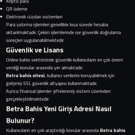
Kripto para
QR ödeme
Elektronik cüzdan sistemleri
Para yatırma işlemleri genellikle kısa sürede hesaba
aktarılmaktadır. Çekim işlemlerinde ise güvenlik doğrulama
süreçleri uygulanabilmektedir.
Güvenlik ve Lisans
Online bahis sektöründe güvenlik kullanıcıların en çok önem
verdiği konular arasında yer almaktadır.
Betra bahis sitesi
, kullanıcı verilerini koruyabilmek için
gelişmiş SSL güvenlik altyapısı kullanmaktadır.
Ayrıca finansal işlemler şifrelenmiş sistem üzerinden
gerçekleştirilmektedir.
Betra Bahis Yeni Giriş Adresi Nasıl
Bulunur?
Kullanıcıların en çok araştırdığı konular arasında
Betra bahis