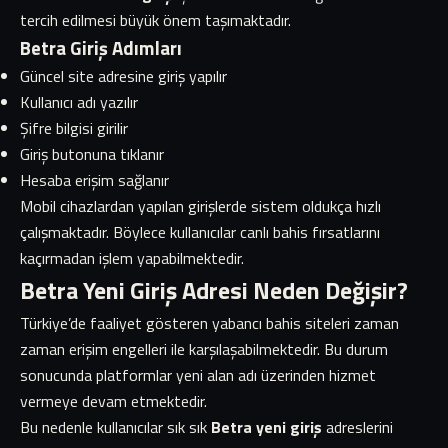
tercih edilmesi büyük önem taşımaktadır.
Betra Giriş Adımları
Güncel site adresine giriş yapılır
Kullanıcı adı yazılır
Şifre bilgisi girilir
Giriş butonuna tıklanır
Hesaba erişim sağlanır
Mobil cihazlardan yapılan girişlerde sistem oldukça hızlı
çalışmaktadır. Böylece kullanıcılar canlı bahis fırsatlarını
kaçırmadan işlem yapabilmektedir.
Betra Yeni Giriş Adresi Neden Değişir?
Türkiye’de faaliyet gösteren yabancı bahis siteleri zaman
zaman erişim engelleri ile karşılaşabilmektedir. Bu durum
sonucunda platformlar yeni alan adı üzerinden hizmet
vermeye devam etmektedir.
Bu nedenle kullanıcılar sık sık
Betra yeni giriş
adreslerini