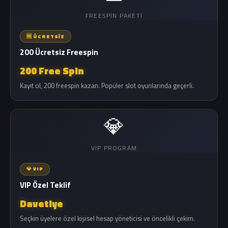
FREESPIN PAKETI
🆓 ÜCRETSIZ
200 Ücretsiz Freespin
200 Free Spin
Kayıt ol, 200 freespin kazan. Popüler slot oyunlarında geçerli.
💎
VIP PROGRAM
💎 VIP
VIP Özel Teklif
Davetiye
Seçkin üyelere özel kişisel hesap yöneticisi ve öncelikli çekim.