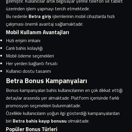
gelmiştir. Kullanıcılar artık bilgisayar yerine telefon ve tablet
üzerinden işlem yapmayı tercih etmektedir.
Bu nedenle
Betra giriş
işlemlerinin mobil cihazlarda hızlı
çalışması önemli avantaj sağlamaktadır.
Mobil Kullanım Avantajları
Hızlı erişim imkanı
Canlı bahis kolaylığı
Mobil ödeme seçenekleri
Her yerden bağlantı fırsatı
Kullanıcı dostu tasarım
Betra Bonus Kampanyaları
Bonus kampanyaları bahis kullanıcılarının en çok dikkat ettiği
detaylar arasında yer almaktadır. Platform içerisinde farklı
promosyon seçenekleri bulunmaktadır.
Özellikle kullanıcıların yoğun ilgi gösterdiği kampanyalardan
biri
Betra bahis kayıp bonusu
olmaktadır.
Popüler Bonus Türleri