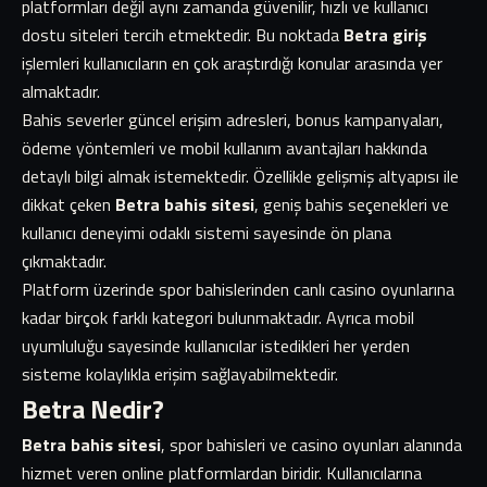
platformları değil aynı zamanda güvenilir, hızlı ve kullanıcı
dostu siteleri tercih etmektedir. Bu noktada
Betra giriş
işlemleri kullanıcıların en çok araştırdığı konular arasında yer
almaktadır.
Bahis severler güncel erişim adresleri, bonus kampanyaları,
ödeme yöntemleri ve mobil kullanım avantajları hakkında
detaylı bilgi almak istemektedir. Özellikle gelişmiş altyapısı ile
dikkat çeken
Betra bahis sitesi
, geniş bahis seçenekleri ve
kullanıcı deneyimi odaklı sistemi sayesinde ön plana
çıkmaktadır.
Platform üzerinde spor bahislerinden canlı casino oyunlarına
kadar birçok farklı kategori bulunmaktadır. Ayrıca mobil
uyumluluğu sayesinde kullanıcılar istedikleri her yerden
sisteme kolaylıkla erişim sağlayabilmektedir.
Betra Nedir?
Betra bahis sitesi
, spor bahisleri ve casino oyunları alanında
hizmet veren online platformlardan biridir. Kullanıcılarına