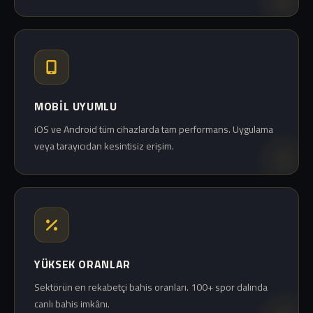
MOBIL UYUMLU
iOS ve Android tüm cihazlarda tam performans. Uygulama
veya tarayıcıdan kesintisiz erişim.
YÜKSEK ORANLAR
Sektörün en rekabetçi bahis oranları. 100+ spor dalında
canlı bahis imkânı.