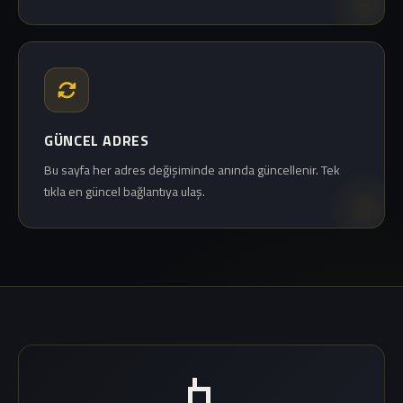
GÜNCEL ADRES
Bu sayfa her adres değişiminde anında güncellenir. Tek
tıkla en güncel bağlantıya ulaş.