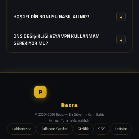
resmi finans birimimizce hızla onaylanır. Ortalama çekim
süresi 15 dakikadır.
Evet, Betra resmi sitesinde
7/24 aktif canlı destek
+
HOŞGELDIN BONUSU NASIL ALINIR?
hizmeti bulunmaktadır. Finansal işlemler, bonus talepleri
ve teknik destek için her an uzman ekibimize
Resmi site üzerinden kayıt olun ve
ilk yatırımınızı yapın
.
bağlanabilirsiniz.
DNS DEĞIŞIKLIĞI VEYA VPN KULLANMAM
Bonus otomatik olarak hesabınıza eklenir. Çevrim şartlarını
+
GEREKIYOR MU?
tamamladıktan sonra kazançlarınızı çekebilirsiniz.
Bu sayfadaki giriş butonları sizi
doğrudan aktif adrese
yönlendirir
. DNS değişikliği yapmak zorunda değilsiniz.
Yine de sorun yaşarsanız Google DNS (8.8.8.8) kullanmayı
veya güvenilir bir VPN tercih etmeyi deneyebilirsiniz.
P
Betra
© 2020–2026 Betra — En Güvenilir Canlı Bahis
Firması. Tüm hakları saklıdır.
Hakkımızda
Kullanım Şartları
Gizlilik
SSS
İletişim