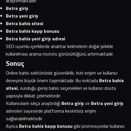
araştırmaktadır:
Betra giriş
Betra yeni giriş
Betra bahis sitesi
Betra bahis kayıp bonusu
Betra bahis yeni giriş adresi
SEO uyumlu içeriklerde anahtar kelimelerin doğal şekilde
kullanılması arama motoru görünürlüğünü artırmaktadır.
Sonuç
Online bahis sektöründe güvenilirlik, hızlı erişim ve kullanıcı
deneyimi büyük önem taşımaktadır. Bu noktada
Betra bahis
sitesi
, sunduğu geniş bahis seçenekleri ve kullanıcı dostu
yapısıyla dikkat çekmektedir.
Kullanıcıların sıkça araştırdığı
Betra giriş
ve
Betra yeni giriş
adresleri sayesinde platforma kesintisiz erişim
sağlanabilmektedir.
Ayrıca
Betra bahis kayıp bonusu
gibi promosyonlar kullanıcı