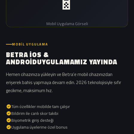
📱
Mobil Uygulama Görseli
MOBIL UYGULAMA
BETRA IOS &
ANDROIDUYGULAMAMIZ YAYINDA
Hemen cihazınıza yükleyin ve Betra'e mobil cihazınızdan
erişerek bahis yapmaya devam edin. 2026 teknolojisiyle sıfır
gecikme, maksimum hız.
Tüm özellikler mobilde tam çalışır
Bildirim ile canlı skor takibi
Biyometrik giriş desteği
Uygulama üyelerine özel bonus