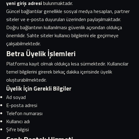
yeni giriş adresi
bulunmaktadır.
Güncel bağlantılar genellikle sosyal medya hesapları, partner
siteler ve e-posta duyuruları üzerinden paylaşılmaktadır.
Doğru bağlantının kullanılması güvenlik açısından oldukça
önemlidir. Sahte siteler kullanıcı bilgilerini ele geçirmeye
çalışabilmektedir.
Betra Üyelik İşlemleri
Platforma kayıt olmak oldukça kısa sürmektedir. Kullanıcılar
temel bilgilerini girerek birkaç dakika içerisinde üyelik
oluşturabilmektedir.
Üyelik İçin Gerekli Bilgiler
Ad soyad
E-posta adresi
Telefon numarası
Kullanıcı adı
Şifre bilgisi