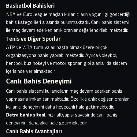
Basketbol Bahisleri
NBA ve EuroLeague maçları kullanıcıların yoğun ilgi gösterdiği
bahis kategorileri arasında bulunmaktadır. Canlı bahis sistemi
ile maç devam ederken anlık oranlar değerlendirilebilmektedir.
Tenis ve Diğer Sporlar
ATP ve WTA turnuvaları başta olmak üzere birçok
organizasyona bahis yapılabilmektedir. Ayrıca voleybol,
hentbol, buz hokeyi ve motor sporları gibi alanlar da sistem
içerisinde yer almaktadır.
Canlı Bahis Deneyimi
Canlı bahis sistemi kullanıcıların maç devam ederken bahis
yapmasına imkan tanımaktadır. Özellikle anlık değişen oranlar
kullanıcı deneyimini daha heyecanlı hale getirmektedir.
Betra bahis sitesi
, hızlı altyapısı sayesinde canlı bahis
deneyimini daha akıcı hale getirmektedir.
Canlı Bahis Avantajları