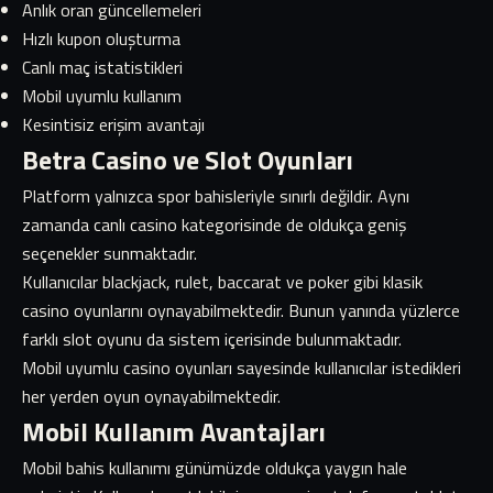
Anlık oran güncellemeleri
Hızlı kupon oluşturma
Canlı maç istatistikleri
Mobil uyumlu kullanım
Kesintisiz erişim avantajı
Betra Casino ve Slot Oyunları
Platform yalnızca spor bahisleriyle sınırlı değildir. Aynı
zamanda canlı casino kategorisinde de oldukça geniş
seçenekler sunmaktadır.
Kullanıcılar blackjack, rulet, baccarat ve poker gibi klasik
casino oyunlarını oynayabilmektedir. Bunun yanında yüzlerce
farklı slot oyunu da sistem içerisinde bulunmaktadır.
Mobil uyumlu casino oyunları sayesinde kullanıcılar istedikleri
her yerden oyun oynayabilmektedir.
Mobil Kullanım Avantajları
Mobil bahis kullanımı günümüzde oldukça yaygın hale