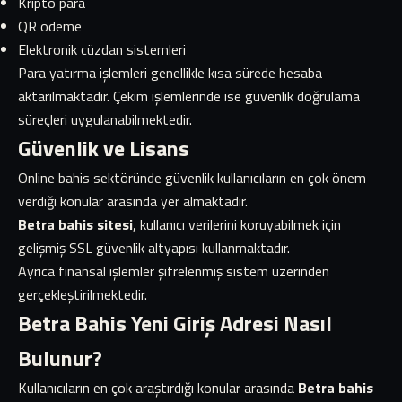
Kripto para
QR ödeme
Elektronik cüzdan sistemleri
Para yatırma işlemleri genellikle kısa sürede hesaba
aktarılmaktadır. Çekim işlemlerinde ise güvenlik doğrulama
süreçleri uygulanabilmektedir.
Güvenlik ve Lisans
Online bahis sektöründe güvenlik kullanıcıların en çok önem
verdiği konular arasında yer almaktadır.
Betra bahis sitesi
, kullanıcı verilerini koruyabilmek için
gelişmiş SSL güvenlik altyapısı kullanmaktadır.
Ayrıca finansal işlemler şifrelenmiş sistem üzerinden
gerçekleştirilmektedir.
Betra Bahis Yeni Giriş Adresi Nasıl
Bulunur?
Kullanıcıların en çok araştırdığı konular arasında
Betra bahis