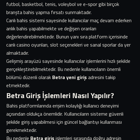
futbol, basketbol, tenis, voleybol ve e-spor gibi birçok
branşta bahis yapma fırsatı sunmaktadır.
Canlı bahis sistemi sayesinde kullanıcılar maç devam ederken
anlık bahis yapabilmekte ve değişen oranları
değerlendirebilmektedir. Bunun yanı sıra platform içerisinde
canlı casino oyunları, slot seçenekleri ve sanal sporlar da yer
almaktadır.
Gelişmiş arayüzü sayesinde kullanıcılar işlemlerini hızlı şekilde
gerçekleştirebilmektedir. Bu nedenle kullanıcıların önemli
bölümü düzenli olarak
Betra yeni giriş
adresini takip
etmektedir.
Betra Giriş İşlemleri Nasıl Yapılır?
Bahis platformlarında erişim kolaylığı kullanıcı deneyimi
açısından oldukça önemlidir. Kullanıcıların sisteme güvenli
şekilde giriş yapabilmesi için güncel bağlantıyı kullanması
gerekmektedir.
Bu nedenle
Betra giriş
işlemleri sırasında doğru adresin